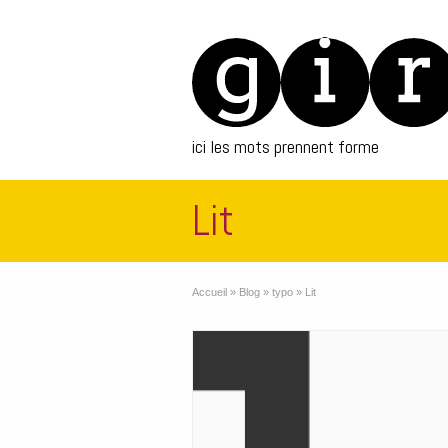
ici les mots prennent forme
Lit
Accueil
»
Blog
»
typo
»
Lit