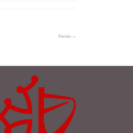
Panda
→